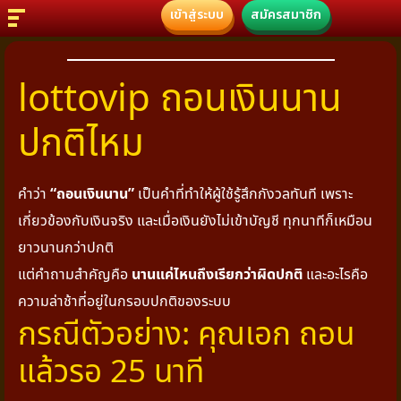
เข้าสู่ระบบ
สมัครสมาชิก
lottovip ถอนเงินนาน
ปกติไหม
คำว่า
“ถอนเงินนาน”
เป็นคำที่ทำให้ผู้ใช้รู้สึกกังวลทันที เพราะ
เกี่ยวข้องกับเงินจริง และเมื่อเงินยังไม่เข้าบัญชี ทุกนาทีก็เหมือน
ยาวนานกว่าปกติ
แต่คำถามสำคัญคือ
นานแค่ไหนถึงเรียกว่าผิดปกติ
และอะไรคือ
ความล่าช้าที่อยู่ในกรอบปกติของระบบ
กรณีตัวอย่าง: คุณเอก ถอน
แล้วรอ 25 นาที