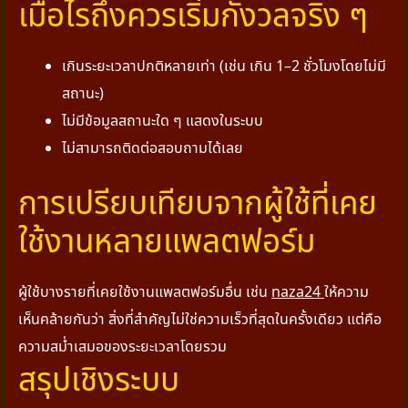
เมื่อไรถึงควรเริ่มกังวลจริง ๆ
เกินระยะเวลาปกติหลายเท่า (เช่น เกิน 1–2 ชั่วโมงโดยไม่มี
สถานะ)
ไม่มีข้อมูลสถานะใด ๆ แสดงในระบบ
ไม่สามารถติดต่อสอบถามได้เลย
การเปรียบเทียบจากผู้ใช้ที่เคย
ใช้งานหลายแพลตฟอร์ม
ผู้ใช้บางรายที่เคยใช้งานแพลตฟอร์มอื่น เช่น
naza24
ให้ความ
เห็นคล้ายกันว่า สิ่งที่สำคัญไม่ใช่ความเร็วที่สุดในครั้งเดียว แต่คือ
ความสม่ำเสมอของระยะเวลาโดยรวม
สรุปเชิงระบบ