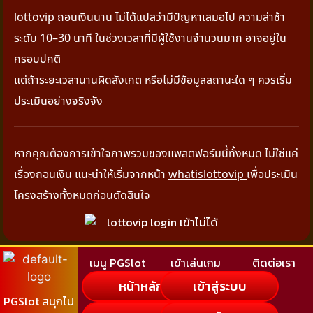
lottovip ถอนเงินนาน ไม่ได้แปลว่ามีปัญหาเสมอไป ความล่าช้า
ระดับ 10–30 นาที ในช่วงเวลาที่มีผู้ใช้งานจำนวนมาก อาจอยู่ใน
กรอบปกติ
แต่ถ้าระยะเวลานานผิดสังเกต หรือไม่มีข้อมูลสถานะใด ๆ ควรเริ่ม
ประเมินอย่างจริงจัง
หากคุณต้องการเข้าใจภาพรวมของแพลตฟอร์มนี้ทั้งหมด ไม่ใช่แค่
เรื่องถอนเงิน แนะนำให้เริ่มจากหน้า
whatislottovip
เพื่อประเมิน
โครงสร้างทั้งหมดก่อนตัดสินใจ
เมนู PGSlot
เข้าเล่นเกม
ติดต่อเรา
หน้าหลัก
เข้าสู่ระบบ
PGSlot สนุกไป